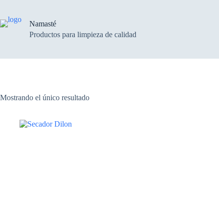
Saltar
al
contenido
Namasté
Productos para limpieza de calidad
Mostrando el único resultado
Este
producto
tiene
múltiples
variantes.
Las
opciones
se
pueden
elegir
en