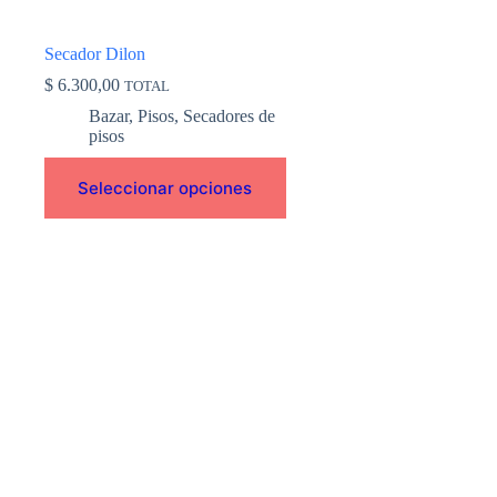
la
página
de
Secador Dilon
producto
$
6.300,00
TOTAL
Bazar
,
Pisos
,
Secadores de
pisos
Seleccionar opciones