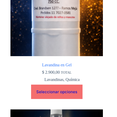
pueden
elegir
en
la
página
de
producto
Lavandina en Gel
$
2.900,00
TOTAL
Lavandinas
,
Química
Seleccionar opciones
Este
producto