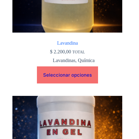
producto
Lavandina
$
2.200,00
TOTAL
Lavandinas
,
Química
Seleccionar opciones
Este
producto
tiene
múltiples
variantes.
Las
opciones
se