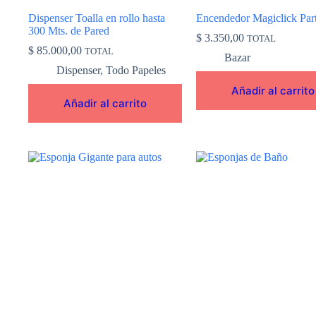
Dispenser Toalla en rollo hasta
Encendedor Magiclick Par
300 Mts. de Pared
$
3.350,00
TOTAL
$
85.000,00
TOTAL
Bazar
Dispenser
,
Todo Papeles
Añadir al carrito
Añadir al carrito
Este
producto
tiene
múltiples
variantes.
Las
opciones
se
pueden
elegir
en
la
página