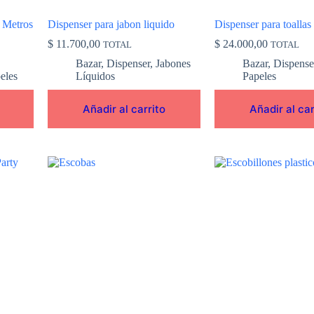
 Metros
Dispenser para jabon liquido
Dispenser para toallas 
$
11.700,00
$
24.000,00
TOTAL
TOTAL
Bazar
,
Dispenser
,
Jabones
Bazar
,
Dispense
eles
Líquidos
Papeles
Añadir al carrito
Añadir al car
Este
Este
producto
producto
tiene
tiene
múltiples
múltiples
variantes.
variantes.
Las
Las
opciones
opciones
se
se
pueden
pueden
elegir
elegir
en
en
la
la
página
página