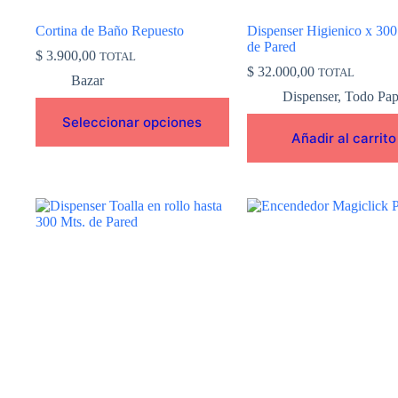
página
de
Cortina de Baño Repuesto
Dispenser Higienico x 300
producto
de Pared
$
3.900,00
TOTAL
$
32.000,00
TOTAL
Bazar
Dispenser
,
Todo Pap
Seleccionar opciones
Añadir al carrito