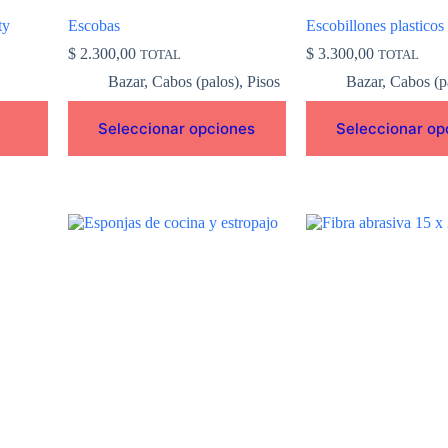
de
de
ty
Escobas
Escobillones plasticos 
producto
producto
$
2.300,00
$
3.300,00
TOTAL
TOTAL
Bazar
,
Cabos (palos)
,
Pisos
Bazar
,
Cabos (p
Seleccionar opciones
Seleccionar op
Este
producto
tiene
múltiples
variantes.
Las
opciones
se
pueden
elegir
en
la
página