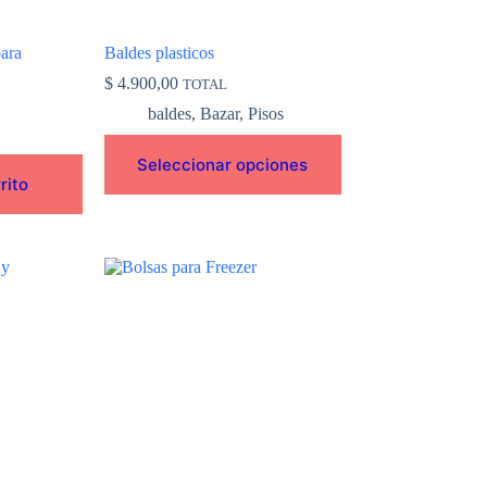
la
página
de
para
Baldes plasticos
producto
$
4.900,00
TOTAL
baldes
,
Bazar
,
Pisos
Seleccionar opciones
rito