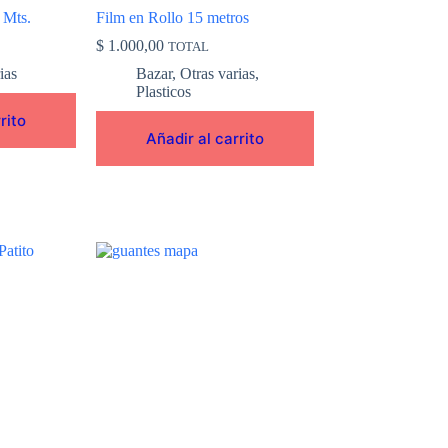
 Mts.
Film en Rollo 15 metros
$
1.000,00
TOTAL
ias
Bazar
,
Otras varias
,
Plasticos
rito
Añadir al carrito
Este
producto
tiene
múltiples
variantes.
Las
opciones
se
pueden
elegir
en
la