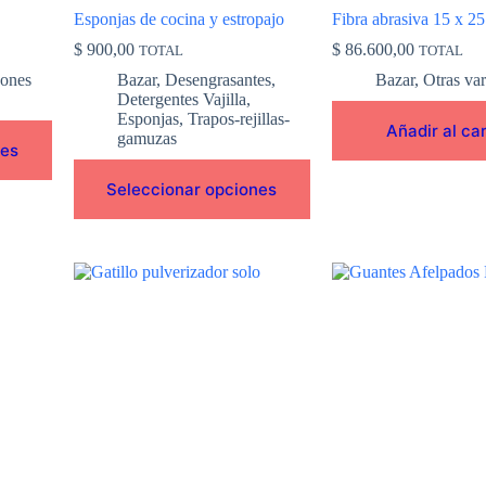
de
Esponjas de cocina y estropajo
Fibra abrasiva 15 x 25
producto
$
900,00
$
86.600,00
TOTAL
TOTAL
bones
Bazar
,
Desengrasantes
,
Bazar
,
Otras var
Detergentes Vajilla
,
Esponjas
,
Trapos-rejillas-
Añadir al car
gamuzas
nes
Seleccionar opciones
Este
producto
tiene
múltiples
variantes.
Las
opciones
se
pueden
elegir
en
la