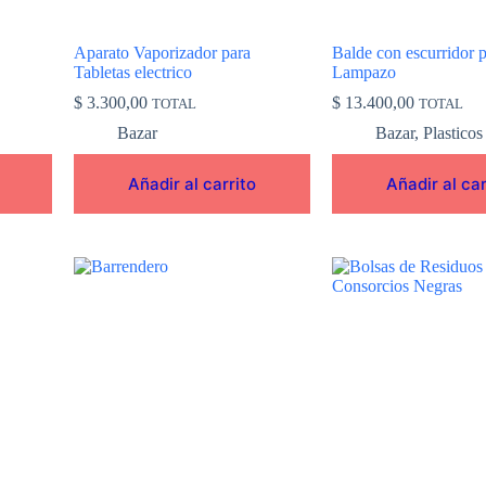
Aparato Vaporizador para
Balde con escurridor 
Tabletas electrico
Lampazo
$
3.300,00
$
13.400,00
TOTAL
TOTAL
Bazar
Bazar
,
Plasticos
Añadir al carrito
Añadir al car
Este
producto
tiene
múltiples
variantes.
Las
opciones
se
pueden
elegir
en
la