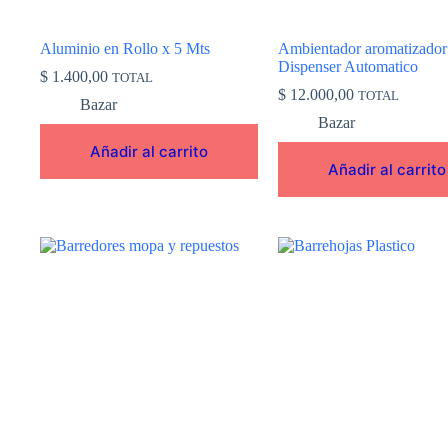
Aluminio en Rollo x 5 Mts
Ambientador aromatizador
Dispenser Automatico
$
1.400,00
TOTAL
$
12.000,00
TOTAL
Bazar
Bazar
Añadir al carrito
Añadir al carrito
Este
producto
tiene
múltiples
variantes.
Las
opciones
se
pueden
elegir
en
la