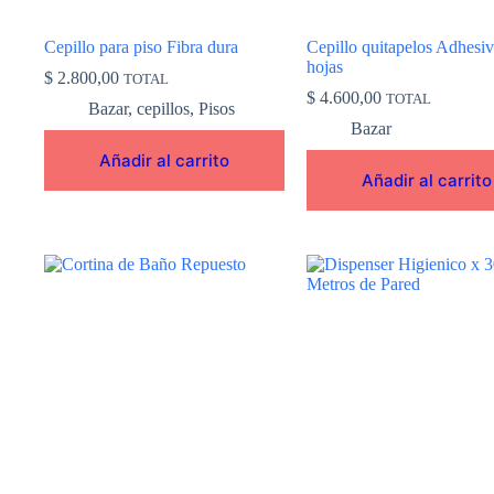
Cepillo para piso Fibra dura
Cepillo quitapelos Adhesi
hojas
$
2.800,00
TOTAL
$
4.600,00
TOTAL
Bazar
,
cepillos
,
Pisos
Bazar
Añadir al carrito
Añadir al carrito
Este
producto
tiene
múltiples
variantes.
Las
opciones
se
pueden
elegir
en
la