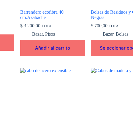
página
de
Barrendero ecofibra 40
Bolsas de Residuos y 
producto
cm.Azabache
Negras
$
3.200,00
$
700,00
TOTAL
TOTAL
Bazar
,
Pisos
Bazar
,
Bolsas
Añadir al carrito
Seleccionar op
Este
Este
producto
producto
tiene
tiene
múltiples
múltiples
variantes.
variantes.
Las
Las
opciones
opciones
se
se
pueden
pueden
elegir
elegir
en
en
la
la