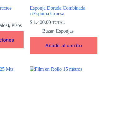
rectos
Esponja Dorada Combinada
c/Espuma Gruesa
$
1.400,00
TOTAL
alos)
,
Pisos
Bazar
,
Esponjas
ciones
Añadir al carrito