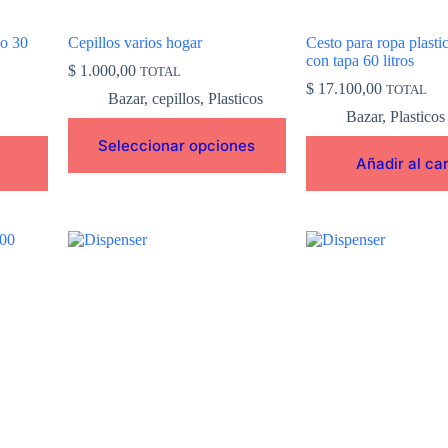
página
de
vo 30
Cepillos varios hogar
Cesto para ropa plasti
producto
con tapa 60 litros
$
1.000,00
TOTAL
$
17.100,00
TOTAL
Bazar
,
cepillos
,
Plasticos
Bazar
,
Plasticos
Seleccionar opciones
Añadir al car