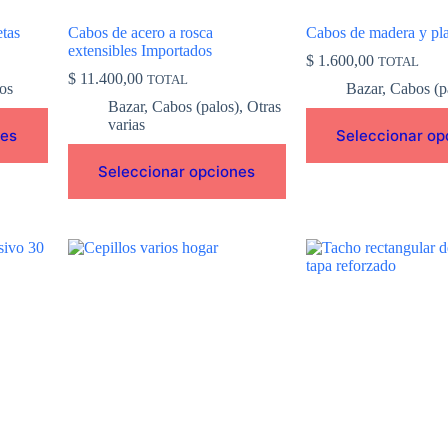
página
página
de
de
etas
Cabos de acero a rosca
Cabos de madera y pla
producto
producto
extensibles Importados
$
1.600,00
TOTAL
$
11.400,00
TOTAL
cos
Bazar
,
Cabos (p
Bazar
,
Cabos (palos)
,
Otras
varias
nes
Seleccionar op
Seleccionar opciones
Este
producto
tiene
múltiples
variantes.
Las
opciones
se
pueden
elegir
en
la