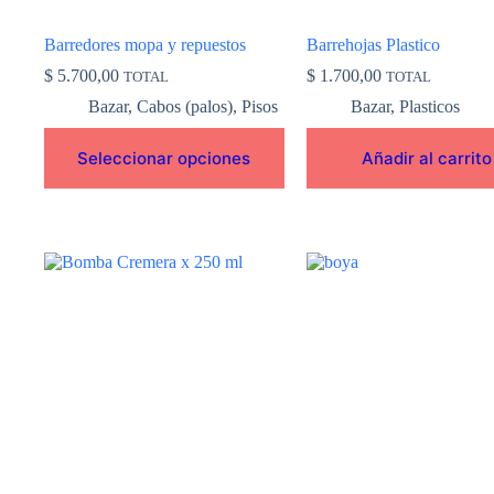
página
de
Barredores mopa y repuestos
Barrehojas Plastico
producto
$
5.700,00
$
1.700,00
TOTAL
TOTAL
Bazar
,
Cabos (palos)
,
Pisos
Bazar
,
Plasticos
Seleccionar opciones
Añadir al carrito
Este
producto
tiene
múltiples
variantes.
Las
opciones
se
pueden
elegir
en
la