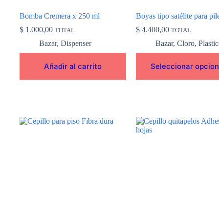
página
de
Bomba Cremera x 250 ml
Boyas tipo satélite para pil
producto
$
1.000,00
$
4.400,00
TOTAL
TOTAL
Bazar
,
Dispenser
Bazar
,
Cloro
,
Plasti
Añadir al carrito
Seleccionar opcio