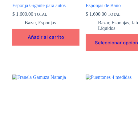
de
Esponja Gigante para autos
Esponjas de Baño
producto
$
1.600,00
$
1.600,00
TOTAL
TOTAL
Bazar
,
Esponjas
Bazar
,
Esponjas
,
Ja
Líquidos
Añadir al carrito
Seleccionar opcio
Este
producto
tiene
múltiples
variantes.
Las
opciones
se
pueden
elegir
en
la