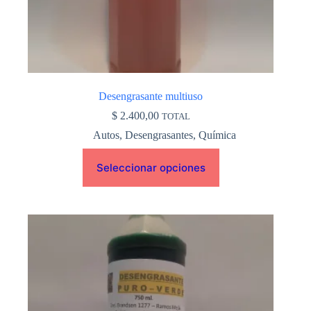
producto
Desengrasante multiuso
$
2.400,00
TOTAL
Autos
,
Desengrasantes
,
Química
Seleccionar opciones
Este
producto
tiene
múltiples
variantes.
Las
opciones
se