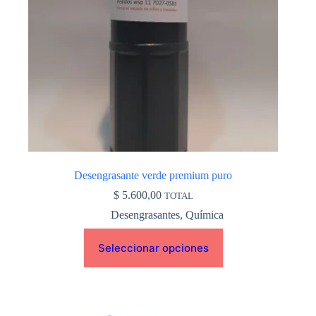
pueden
elegir
en
la
página
de
producto
Desengrasante verde premium puro
$
5.600,00
TOTAL
Desengrasantes
,
Química
Seleccionar opciones
Este
producto