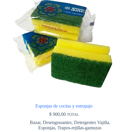
tiene
múltiples
variantes.
Las
opciones
se
pueden
elegir
en
la
página
de
producto
Esponjas de cocina y estropajo
$
900,00
TOTAL
Bazar
,
Desengrasantes
,
Detergentes Vajilla
,
Esponjas
,
Trapos-rejillas-gamuzas