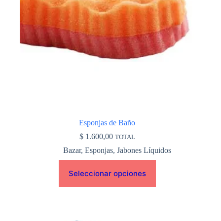
pueden
elegir
en
la
página
de
producto
Esponjas de Baño
$
1.600,00
TOTAL
Bazar
,
Esponjas
,
Jabones Líquidos
Seleccionar opciones
Este
producto