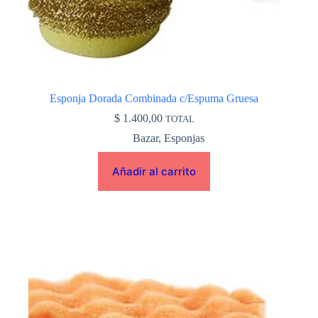
Esponja Dorada Combinada c/Espuma Gruesa
$
1.400,00
TOTAL
Bazar
,
Esponjas
Añadir al carrito
Este
producto
tiene
múltiples
variantes.
Las
opciones
se