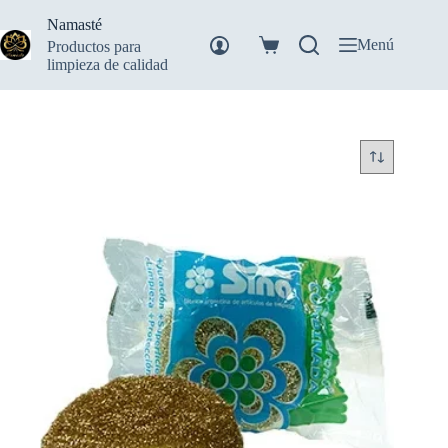
Saltar
Namasté
al
contenido
Menú
Productos para
Carro
limpieza de calidad
de
compra