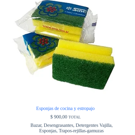
tiene
múltiples
variantes.
Las
opciones
se
pueden
elegir
en
la
página
de
producto
Esponjas de cocina y estropajo
$
900,00
TOTAL
Bazar
,
Desengrasantes
,
Detergentes Vajilla
,
Esponjas
,
Trapos-rejillas-gamuzas