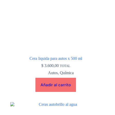
Cera liquida para autos x 500 ml
$
3.600,00
TOTAL
Autos
,
Química
Añadir al carrito
Este
producto
tiene