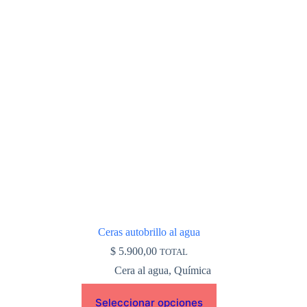
múltiples
variantes.
Las
opciones
se
pueden
elegir
en
la
página
de
producto
Ceras autobrillo al agua
$
5.900,00
TOTAL
Cera al agua
,
Química
Seleccionar opciones