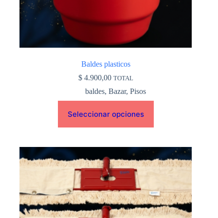
producto
Baldes plasticos
$
4.900,00
TOTAL
baldes
,
Bazar
,
Pisos
Seleccionar opciones
Este
producto
tiene
múltiples
variantes.
Las
opciones
se