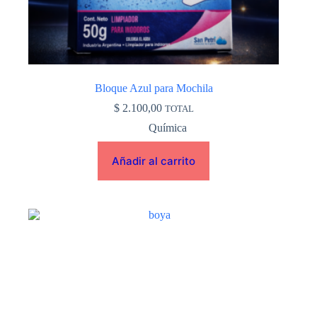
Bloque Azul para Mochila
$
2.100,00
TOTAL
Química
Añadir al carrito
Este
producto
tiene
múltiples
variantes.
Las
opciones
se
pueden