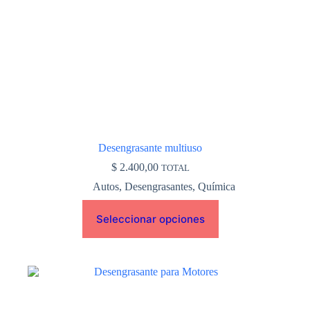
en
la
página
de
producto
Desengrasante multiuso
$
2.400,00
TOTAL
Autos
,
Desengrasantes
,
Química
Seleccionar opciones
Este
producto
tiene
múltiples