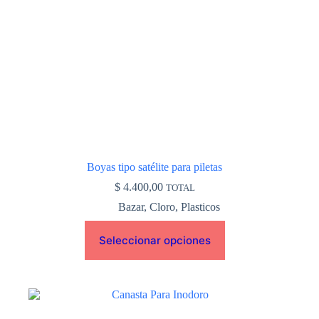
elegir
en
la
página
de
producto
Boyas tipo satélite para piletas
$
4.400,00
TOTAL
Bazar
,
Cloro
,
Plasticos
Seleccionar opciones