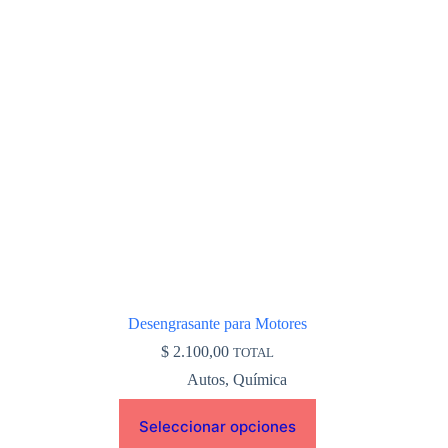
variantes.
Las
opciones
se
pueden
elegir
en
la
página
de
producto
Desengrasante para Motores
$
2.100,00
TOTAL
Autos
,
Química
Seleccionar opciones