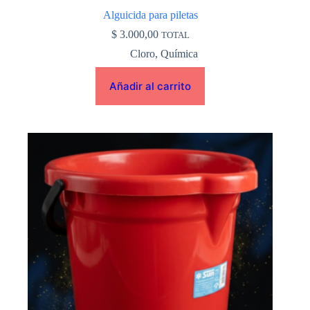
Alguicida para piletas
$
3.000,00
TOTAL
Cloro
,
Química
Añadir al carrito
Este
producto
tiene
múltiples
variantes.
Las
opciones
se
pueden
elegir
en
la
página
de