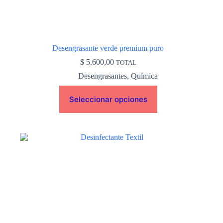
Desengrasante verde premium puro
$
5.600,00
TOTAL
Desengrasantes
,
Química
Seleccionar opciones
Este
producto
tiene
múltiples
variantes.
Las
opciones
se
pueden
elegir