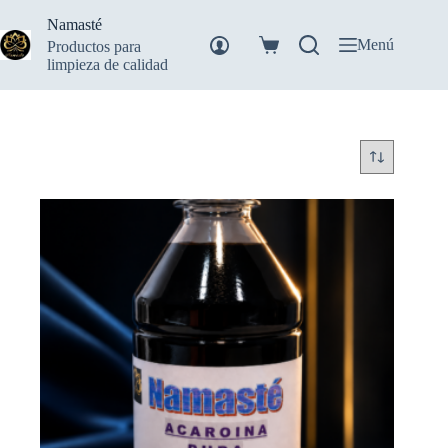
Saltar
Namasté
al
contenido
Menú
Productos para
Carro
limpieza de calidad
de
compra