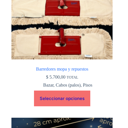
pueden
elegir
en
la
página
de
producto
Barredores mopa y repuestos
$
5.700,00
TOTAL
Bazar
,
Cabos (palos)
,
Pisos
Seleccionar opciones