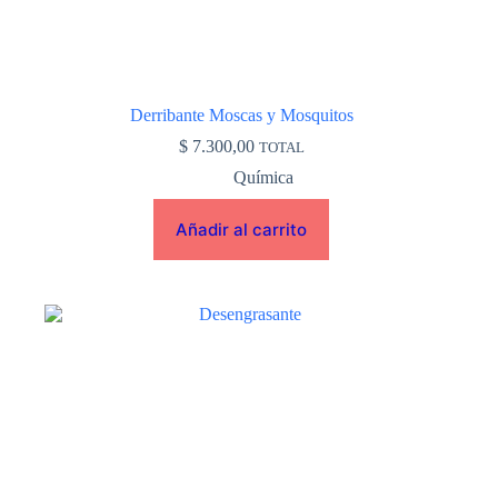
Derribante Moscas y Mosquitos
$
7.300,00
TOTAL
Química
Añadir al carrito
Este
producto
tiene
múltiples
variantes.
Las
opciones
se
pueden
elegir