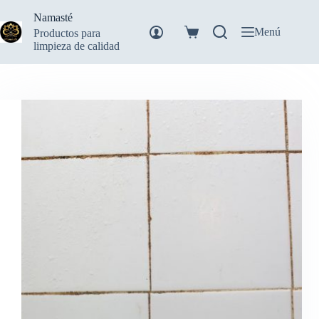
Saltar
Namasté
al
contenido
Menú
Productos para
Carro
limpieza de calidad
de
compra