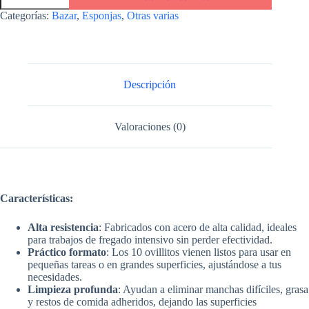
acero
Categorías:
Bazar
,
Esponjas
,
Otras varias
en
ovillos
-
Virulana
cantidad
Descripción
Valoraciones (0)
Características:
Alta resistencia
: Fabricados con acero de alta calidad, ideales
para trabajos de fregado intensivo sin perder efectividad.
Práctico formato
: Los 10 ovillitos vienen listos para usar en
pequeñas tareas o en grandes superficies, ajustándose a tus
necesidades.
Limpieza profunda
: Ayudan a eliminar manchas difíciles, grasa
y restos de comida adheridos, dejando las superficies