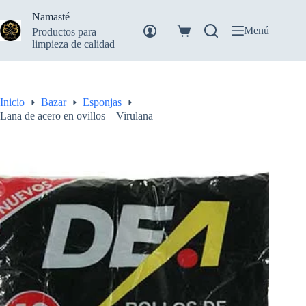
Saltar
Namasté
al
contenido
Menú
Productos para
Carro
limpieza de calidad
de
compra
Inicio
Bazar
Esponjas
Lana de acero en ovillos – Virulana