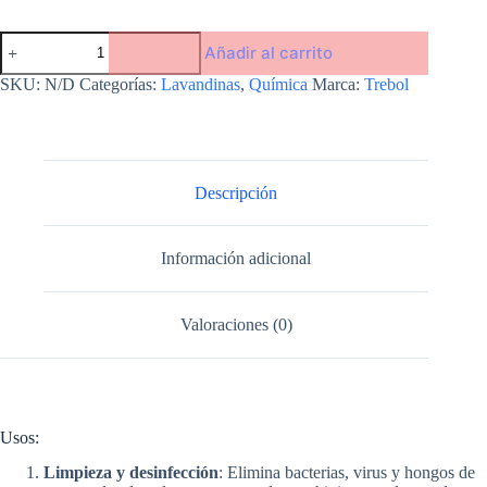
Lavandina
Añadir al carrito
para
Ropa
SKU:
N/D
Categorías:
Lavandinas
,
Química
Marca:
Trebol
de
Color
cantidad
Descripción
Información adicional
Valoraciones (0)
Usos:
Limpieza y desinfección
: Elimina bacterias, virus y hongos de