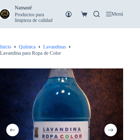
Saltar
Namasté
al
contenido
Menú
Productos para
Carro
limpieza de calidad
de
compra
Inicio
Química
Lavandinas
Lavandina para Ropa de Color