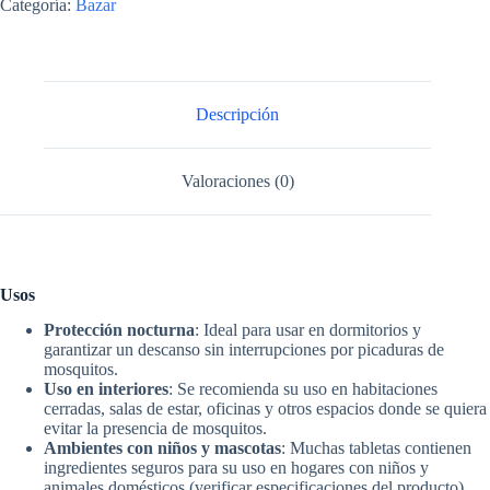
Categoría:
Bazar
Tabletas
electrico
cantidad
Descripción
Valoraciones (0)
Usos
Protección nocturna
: Ideal para usar en dormitorios y
garantizar un descanso sin interrupciones por picaduras de
mosquitos.
Uso en interiores
: Se recomienda su uso en habitaciones
cerradas, salas de estar, oficinas y otros espacios donde se quiera
evitar la presencia de mosquitos.
Ambientes con niños y mascotas
: Muchas tabletas contienen
ingredientes seguros para su uso en hogares con niños y
animales domésticos (verificar especificaciones del producto).