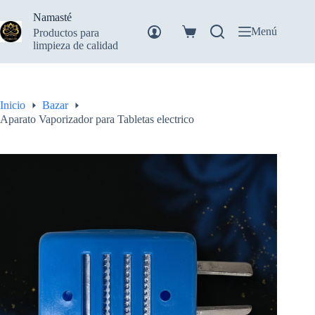
Saltar
Namasté
al
contenido
Menú
Productos para
Carro
limpieza de calidad
de
compra
Inicio
Bazar
Aparato Vaporizador para Tabletas electrico