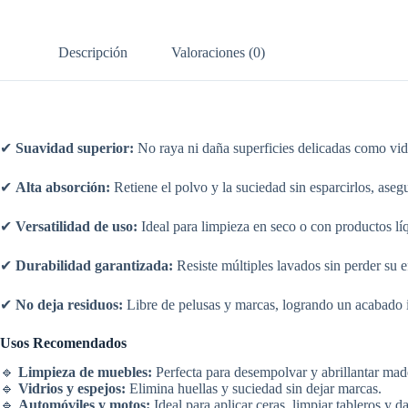
Descripción
Valoraciones (0)
✔
Suavidad superior:
No raya ni daña superficies delicadas como vidr
✔
Alta absorción:
Retiene el polvo y la suciedad sin esparcirlos, aseg
✔
Versatilidad de uso:
Ideal para limpieza en seco o con productos lí
✔
Durabilidad garantizada:
Resiste múltiples lavados sin perder su e
✔
No deja residuos:
Libre de pelusas y marcas, logrando un acabado 
Usos Recomendados
🔹
Limpieza de muebles:
Perfecta para desempolvar y abrillantar made
🔹
Vidrios y espejos:
Elimina huellas y suciedad sin dejar marcas.
🔹
Automóviles y motos:
Ideal para aplicar ceras, limpiar tableros y da