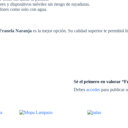
es y dispositivos móviles sin riesgo de rayaduras.
dores como solo con agua.
Franela Naranja
es la mejor opción. Su calidad superior te permitirá 
Sé el primero en valorar 
Debes
acceder
para publicar u
Este
Este
producto
producto
tiene
tiene
múltiples
múltiples