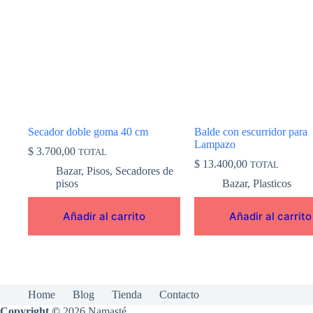
Secador doble goma 40 cm
Balde con escurridor para
Lampazo
$
3.700,00
TOTAL
$
13.400,00
TOTAL
Bazar
,
Pisos
,
Secadores de
pisos
Bazar
,
Plasticos
Añadir al carrito
Añadir al carrito
Home
Blog
Tienda
Contacto
Copyright ©
2026 Namasté