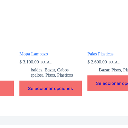
variantes.
variantes.
Las
Las
opciones
opciones
se
se
pueden
pueden
elegir
elegir
en
en
la
la
página
página
de
de
Mopa Lampazo
Palas Plasticas
producto
producto
$
3.100,00
$
2.600,00
TOTAL
TOTAL
baldes
,
Bazar
,
Cabos
Bazar
,
Pisos
,
Pl
(palos)
,
Pisos
,
Plasticos
Seleccionar op
Seleccionar opciones