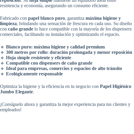
reposición
. Su
hoja simple
mantiene un equilibrio ideal entre
resistencia y economía, asegurando un consumo eficiente.
Fabricado con
papel blanco puro
, garantiza
máxima higiene y
limpieza
, brindando una sensación de frescura en cada uso. Su diseño
con
caño grande
lo hace compatible con la mayoría de los dispensers
comerciales, facilitando su instalación y optimizando el espacio.
🔹
Blanco puro: máxima higiene y calidad premium
🔹
300 metros por rollo: duración prolongada y menor reposición
🔹
Hoja simple resistente y eficiente
🔹
Compatible con dispensers de caño grande
🔹
Ideal para empresas, comercios y espacios de alto tránsito
🔹
Ecológicamente responsable
Optimiza la higiene y la eficiencia en tu negocio con
Papel Higiénico
Jumbo Elegante
.
¡Consíguelo ahora y garantiza la mejor experiencia para tus clientes y
empleados!