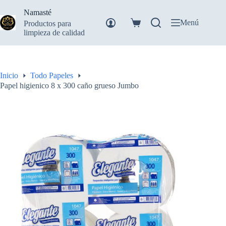
Saltar
Namasté
al
contenido
Menú
Productos para
Carro
limpieza de calidad
de
compra
Inicio
Todo Papeles
Papel higienico 8 x 300 caño grueso Jumbo