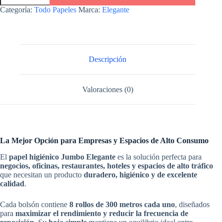
8
Categoría:
Todo Papeles
Marca:
Elegante
x
300
caño
grueso
Jumbo
cantidad
Descripción
Valoraciones (0)
La Mejor Opción para Empresas y Espacios de Alto Consumo
El
papel higiénico Jumbo Elegante
es la solución perfecta para
negocios, oficinas, restaurantes, hoteles y espacios de alto tráfico
que necesitan un producto
duradero, higiénico y de excelente
calidad
.
Cada bolsón contiene
8 rollos de 300 metros cada uno
, diseñados
para
maximizar el rendimiento y reducir la frecuencia de