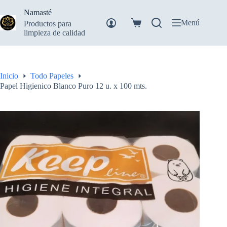
Saltar
Namasté
al
contenido
Menú
Productos para
Carro
limpieza de calidad
de
compra
Inicio
Todo Papeles
Papel Higienico Blanco Puro 12 u. x 100 mts.