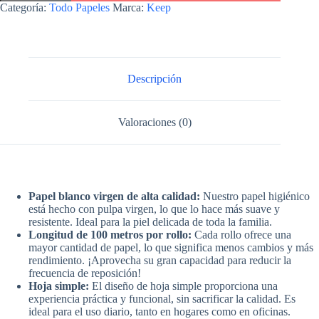
Blanco
Categoría:
Todo Papeles
Marca:
Keep
Puro
12
u.
x
100
mts.
Descripción
cantidad
Valoraciones (0)
Papel blanco virgen de alta calidad:
Nuestro papel higiénico
está hecho con pulpa virgen, lo que lo hace más suave y
resistente. Ideal para la piel delicada de toda la familia.
Longitud de 100 metros por rollo:
Cada rollo ofrece una
mayor cantidad de papel, lo que significa menos cambios y más
rendimiento. ¡Aprovecha su gran capacidad para reducir la
frecuencia de reposición!
Hoja simple:
El diseño de hoja simple proporciona una
experiencia práctica y funcional, sin sacrificar la calidad. Es
ideal para el uso diario, tanto en hogares como en oficinas.