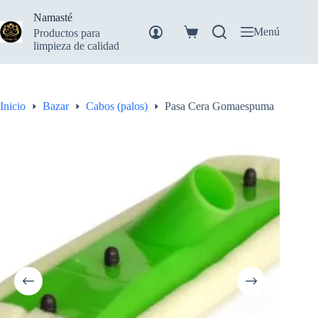
Saltar
Namasté
al
contenido
Menú
Productos para
Carro
limpieza de calidad
de
compra
Inicio
Bazar
Cabos (palos)
Pasa Cera Gomaespuma