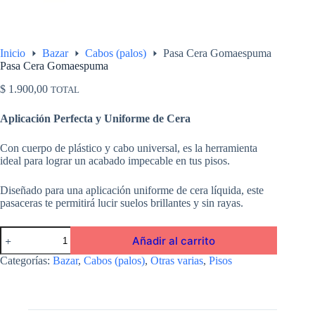
Inicio
Bazar
Cabos (palos)
Pasa Cera Gomaespuma
Pasa Cera Gomaespuma
$
1.900,00
TOTAL
Aplicación Perfecta y Uniforme de Cera
Con cuerpo de plástico y cabo universal, es la herramienta
ideal para lograr un acabado impecable en tus pisos.
Diseñado para una aplicación uniforme de cera líquida, este
pasaceras te permitirá lucir suelos brillantes y sin rayas.
Pasa
Añadir al carrito
Cera
Gomaespuma
Categorías:
Bazar
,
Cabos (palos)
,
Otras varias
,
Pisos
cantidad