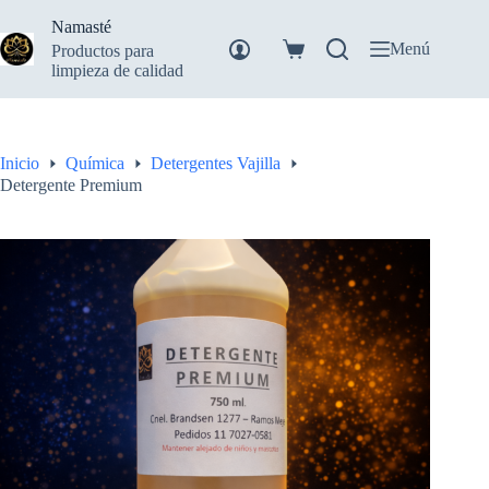
Saltar
Namasté
al
contenido
Menú
Productos para
Carro
limpieza de calidad
de
compra
Inicio
Química
Detergentes Vajilla
Detergente Premium