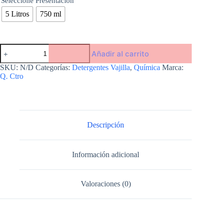
Seleccione Presentación
5 Litros
750 ml
Detergente
Añadir al carrito
Premium
cantidad
SKU:
N/D
Categorías:
Detergentes Vajilla
,
Química
Marca:
Q. Ctro
Descripción
Información adicional
Valoraciones (0)