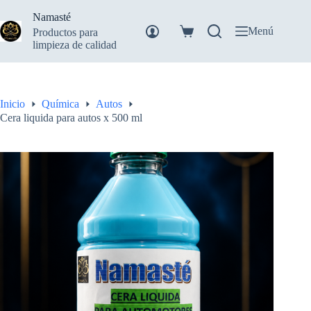
Saltar
Namasté
al
contenido
Menú
Productos para
Carro
limpieza de calidad
de
compra
Inicio
Química
Autos
Cera liquida para autos x 500 ml