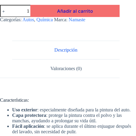
Cera
Añadir al carrito
liquida
para
Categorías:
Autos
,
Química
Marca:
Namaste
autos
x
500
ml
cantidad
Descripción
Valoraciones (0)
Características:
Uso exterior
: especialmente diseñada para la pintura del auto.
Capa protectora
: protege la pintura contra el polvo y las
manchas, ayudando a prolongar su vida útil.
Fácil aplicación
: se aplica durante el último enjuague después
del lavado, sin necesidad de pulir.