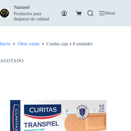
Saltar
Namasté
al
contenido
Menú
Productos para
Carro
limpieza de calidad
de
compra
Inicio
Otras varias
Curitas caja x 8 unidades
AGOTADO