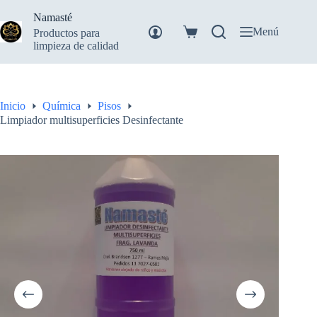
Saltar
Namasté
al
contenido
Menú
Productos para
Carro
limpieza de calidad
de
compra
Inicio
Química
Pisos
Limpiador multisuperficies Desinfectante