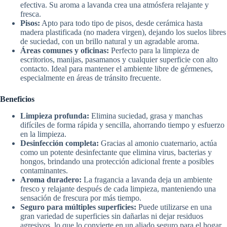
efectiva. Su aroma a lavanda crea una atmósfera relajante y
fresca.
Pisos:
Apto para todo tipo de pisos, desde cerámica hasta
madera plastificada (no madera virgen), dejando los suelos libres
de suciedad, con un brillo natural y un agradable aroma.
Áreas comunes y oficinas:
Perfecto para la limpieza de
escritorios, manijas, pasamanos y cualquier superficie con alto
contacto. Ideal para mantener el ambiente libre de gérmenes,
especialmente en áreas de tránsito frecuente.
Beneficios
Limpieza profunda:
Elimina suciedad, grasa y manchas
difíciles de forma rápida y sencilla, ahorrando tiempo y esfuerzo
en la limpieza.
Desinfección completa:
Gracias al amonio cuaternario, actúa
como un potente desinfectante que elimina virus, bacterias y
hongos, brindando una protección adicional frente a posibles
contaminantes.
Aroma duradero:
La fragancia a lavanda deja un ambiente
fresco y relajante después de cada limpieza, manteniendo una
sensación de frescura por más tiempo.
Seguro para múltiples superficies:
Puede utilizarse en una
gran variedad de superficies sin dañarlas ni dejar residuos
agresivos, lo que lo convierte en un aliado seguro para el hogar