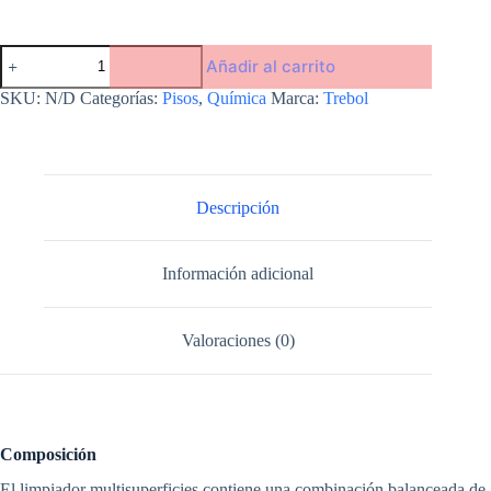
Limpiador
Añadir al carrito
multisuperficies
Desinfectante
SKU:
N/D
Categorías:
Pisos
,
Química
Marca:
Trebol
cantidad
Descripción
Información adicional
Valoraciones (0)
Composición
El limpiador multisuperficies contiene una combinación balanceada de