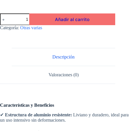
Seca
Añadir al carrito
Vidrios
Aluminio
Categoría:
Otras varias
Mango
Plastico
35
cm
cantidad
Descripción
Valoraciones (0)
Características y Beneficios
✔
Estructura de aluminio resistente:
Liviano y duradero, ideal para
un uso intensivo sin deformaciones.