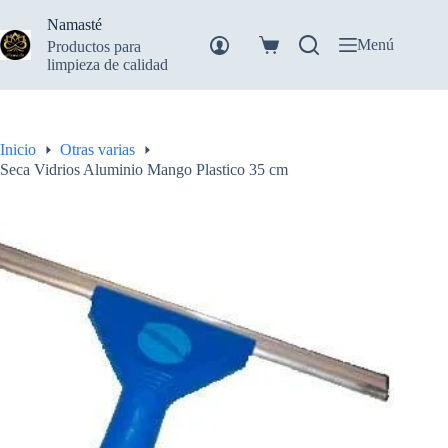
Saltar
Namasté
al
contenido
Menú
Productos para
Carro
limpieza de calidad
de
compra
Inicio
Otras varias
Seca Vidrios Aluminio Mango Plastico 35 cm