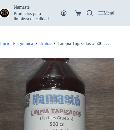
Saltar
Namasté
al
contenido
Menú
Productos para
Carro
limpieza de calidad
de
compra
Inicio
Química
Autos
Limpia Tapizados x 500 cc.