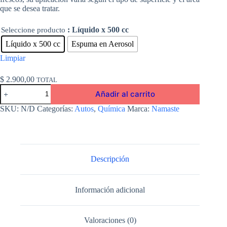
que se desea tratar.
: Líquido x 500 cc
Seleccione producto
Líquido x 500 cc
Espuma en Aerosol
Limpiar
$
2.900,00
TOTAL
Limpia
Añadir al carrito
Tapizados
x
SKU:
N/D
Categorías:
Autos
,
Química
Marca:
Namaste
500
cc.
cantidad
Descripción
Información adicional
Valoraciones (0)