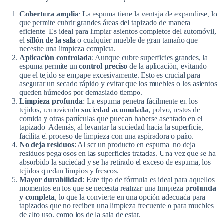
Cobertura amplia
: La espuma tiene la ventaja de expandirse, lo
que permite cubrir grandes áreas del tapizado de manera
eficiente. Es ideal para limpiar asientos completos del automóvil,
el
sillón de la sala
o cualquier mueble de gran tamaño que
necesite una limpieza completa.
Aplicación controlada
: Aunque cubre superficies grandes, la
espuma permite un
control preciso
de la aplicación, evitando
que el tejido se empape excesivamente. Esto es crucial para
asegurar un secado rápido y evitar que los muebles o los asientos
queden húmedos por demasiado tiempo.
Limpieza profunda
: La espuma penetra fácilmente en los
tejidos, removiendo
suciedad acumulada
, polvo, restos de
comida y otras partículas que puedan haberse asentado en el
tapizado. Además, al levantar la suciedad hacia la superficie,
facilita el proceso de limpieza con una aspiradora o paño.
No deja residuos
: Al ser un producto en espuma, no deja
residuos pegajosos en las superficies tratadas. Una vez que se ha
absorbido la suciedad y se ha retirado el exceso de espuma, los
tejidos quedan limpios y frescos.
Mayor durabilidad
: Este tipo de fórmula es ideal para aquellos
momentos en los que se necesita realizar una limpieza
profunda
y completa
, lo que la convierte en una opción adecuada para
tapizados que no reciben una limpieza frecuente o para muebles
de alto uso, como los de la sala de estar.