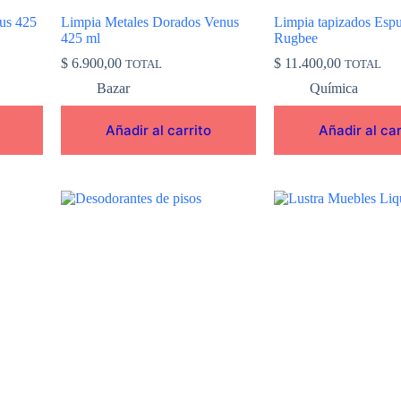
us 425
Limpia Metales Dorados Venus
Limpia tapizados Esp
425 ml
Rugbee
$
6.900,00
$
11.400,00
TOTAL
TOTAL
Bazar
Química
Añadir al carrito
Añadir al car
Este
Este
producto
producto
tiene
tiene
múltiples
múltiples
variantes.
variantes.
Las
Las
opciones
opciones
se
se
pueden
pueden
elegir
elegir
en
en
la
la
página
página