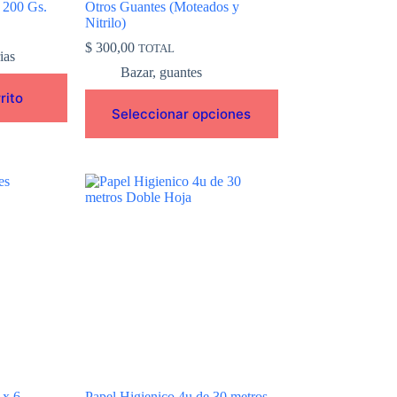
 200 Gs.
Otros Guantes (Moteados y
producto
Nitrilo)
$
300,00
TOTAL
ias
Bazar
,
guantes
rito
Seleccionar opciones
 x 6
Papel Higienico 4u de 30 metros