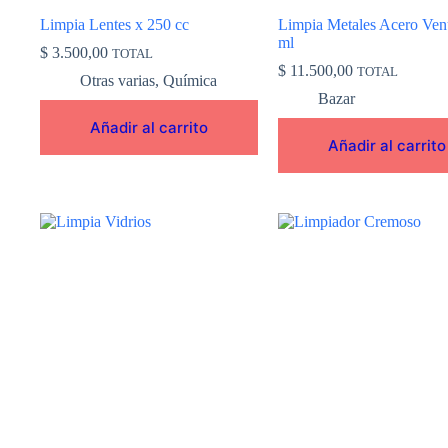
Limpia Lentes x 250 cc
Limpia Metales Acero Ven
ml
$
3.500,00
TOTAL
$
11.500,00
TOTAL
Otras varias
,
Química
Bazar
Añadir al carrito
Añadir al carrito
Este
producto
tiene
múltiples
variantes.
Las
opciones
se
pueden
elegir
en
la
página