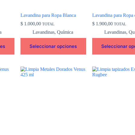
la
la
página
página
de
de
Lavandina para Ropa Blanca
Lavandina para Ropa 
producto
producto
$
1.000,00
$
1.900,00
TOTAL
TOTAL
a
Lavandinas
,
Química
Lavandinas
,
Qu
nes
Seleccionar opciones
Seleccionar op