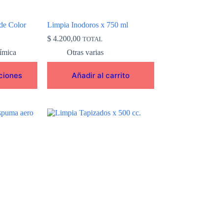
de Color
Limpia Inodoros x 750 ml
$
4.200,00
TOTAL
ímica
Otras varias
ciones
Añadir al carrito
Este
producto
tiene
múltiples
variantes.
Las
opciones
se
pueden
elegir
en
la
página