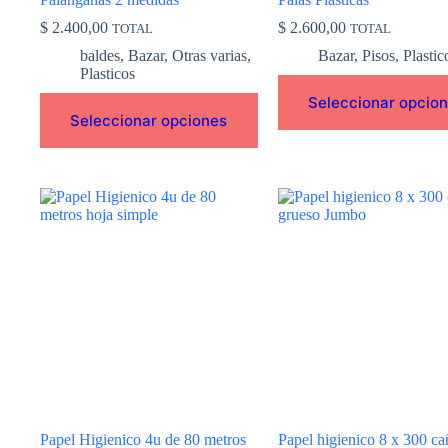
producto
producto
$
2.400,00
$
2.600,00
TOTAL
TOTAL
baldes
,
Bazar
,
Otras varias
,
Bazar
,
Pisos
,
Plastic
Plasticos
Seleccionar opcio
Seleccionar opciones
Papel Higienico 4u de 80 metros
Papel higienico 8 x 300 ca