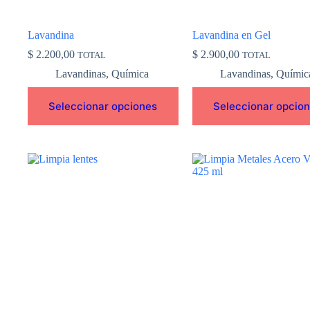
la
la
página
página
de
de
Lavandina
Lavandina en Gel
producto
producto
$
2.200,00
$
2.900,00
TOTAL
TOTAL
Lavandinas
,
Química
Lavandinas
,
Químic
Seleccionar opciones
Seleccionar opcio