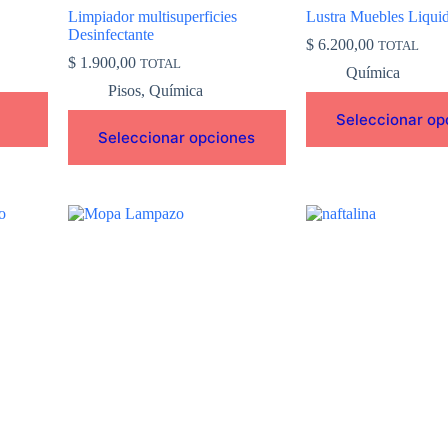
de
de
Limpiador multisuperficies
Lustra Muebles Liqui
producto
producto
Desinfectante
$
6.200,00
TOTAL
$
1.900,00
TOTAL
Química
Pisos
,
Química
Seleccionar op
Seleccionar opciones
Este
producto
tiene
múltiples
variantes.
Las
opciones
se
pueden
elegir
en
la
página
de