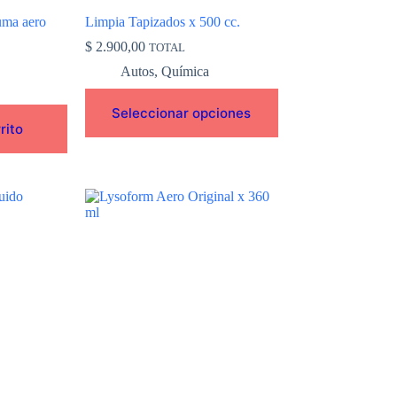
de
uma aero
Limpia Tapizados x 500 cc.
producto
$
2.900,00
TOTAL
Autos
,
Química
Seleccionar opciones
rito