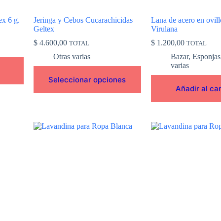
página
de
ex 6 g.
Jeringa y Cebos Cucarachicidas
Lana de acero en ovill
producto
Geltex
Virulana
$
4.600,00
$
1.200,00
TOTAL
TOTAL
Otras varias
Bazar
,
Esponjas
varias
Seleccionar opciones
Añadir al car
Este
Este
producto
producto
tiene
tiene
múltiples
múltiples
variantes.
variantes.
Las
Las
opciones
opciones
se
se
pueden
pueden
elegir
elegir
en
en