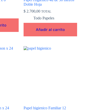
Doble Hoja
$
2.700,00
TOTAL
Todo Papeles
rito
Añadir al carrito
Este
producto
tiene
múltiples
variantes.
Las
opciones
se
pueden
elegir
en
la
página
de
n x 24
Papel higienico Familiar 12
producto