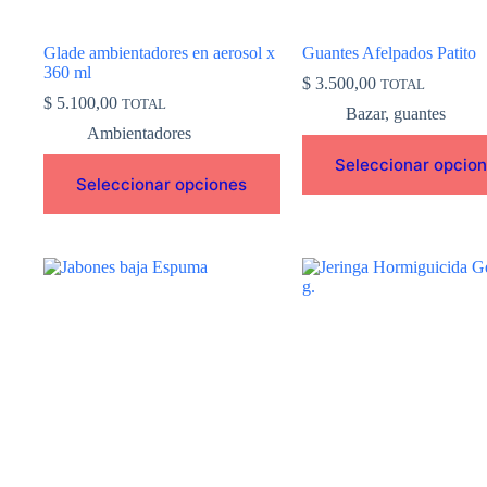
la
la
página
página
de
de
Glade ambientadores en aerosol x
Guantes Afelpados Patito
producto
producto
360 ml
$
3.500,00
TOTAL
$
5.100,00
TOTAL
Bazar
,
guantes
Ambientadores
Seleccionar opcio
Seleccionar opciones
Este
producto
tiene
múltiples
variantes.
Las
opciones
se
pueden
elegir
en
la