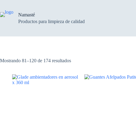
Saltar
al
contenido
Namasté
Productos para limpieza de calidad
Mostrando 81–120 de 174 resultados
Este
Este
producto
producto
tiene
tiene
múltiples
múltiples
variantes.
variantes.
Las
Las
opciones
opciones
se
se
pueden
pueden
elegir
elegir
en
en