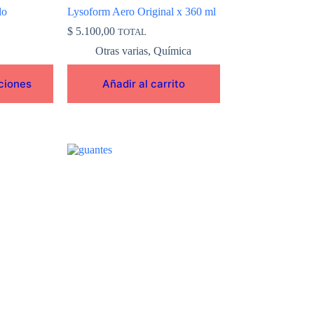
do
Lysoform Aero Original x 360 ml
$
5.100,00
TOTAL
Otras varias
,
Química
ciones
Añadir al carrito
Este
producto
tiene
múltiples
variantes.
Las
opciones
se
pueden
elegir
en
la
página
de