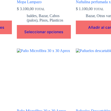
Mopa Lampazo
Naftalina perfumada x
producto
$
3.100,00
$
1.100,00
TOTAL
TOTAL
baldes
,
Bazar
,
Cabos
Bazar
,
Otras var
(palos)
,
Pisos
,
Plasticos
nes
Añadir al car
Seleccionar opciones
Paño Microfibra 30 x 30 Aprox
Pañuelos Descartables