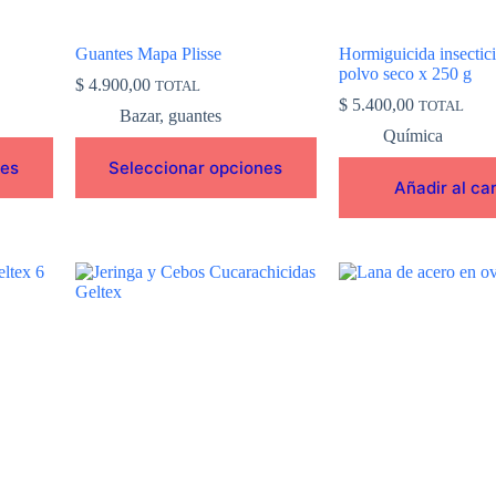
la
página
de
Guantes Mapa Plisse
Hormiguicida insectici
producto
polvo seco x 250 g
$
4.900,00
TOTAL
$
5.400,00
TOTAL
Bazar
,
guantes
Química
nes
Seleccionar opciones
Añadir al car
Este
producto
tiene
múltiples
variantes.
Las
opciones
se
pueden
elegir
en
la