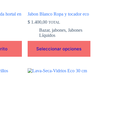
la
página
de
da hortal en
Jabon Blanco Ropa y tocador eco
producto
$
1.400,00
TOTAL
Bazar
,
jabones
,
Jabones
Líquidos
rito
Seleccionar opciones