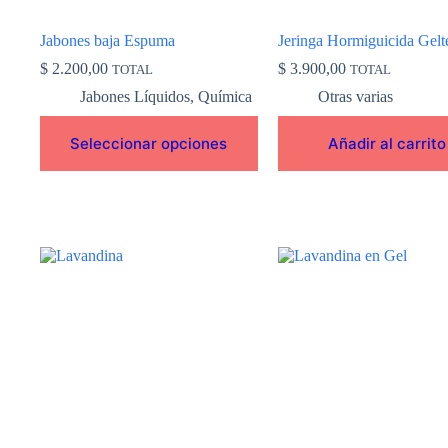
página
de
Jabones baja Espuma
Jeringa Hormiguicida Gelt
producto
$
2.200,00
$
3.900,00
TOTAL
TOTAL
Jabones Líquidos
,
Química
Otras varias
Seleccionar opciones
Añadir al carrito
Este
Este
producto
producto
tiene
tiene
múltiples
múltiples
variantes.
variantes.
Las
Las
opciones
opciones
se
se
pueden
pueden
elegir
elegir
en
en